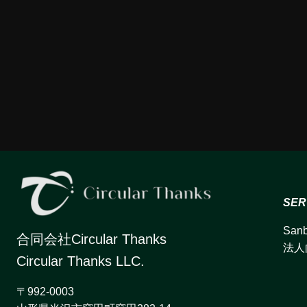
SER
Sanb
合同会社Circular Thanks
法人
​Circular Thanks LLC.
〒992-0003